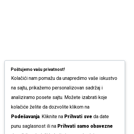
Poštujemo vašu privatnost!
Kolačići nam pomažu da unapredimo vaše iskustvo
na sajtu, prikažemo personalizovan sadržaj i
analiziramo posete sajtu. Možete izabrati koje
kolačiće želite da dozvolite klikom na
Podešavanja
. Kliknite na
Prihvati sve
da date
punu saglasnost ili na
Prihvati samo obavezne