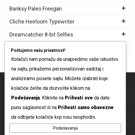
Banksy Paleo Freegan
Cliche Heirloom Typewriter
Dreamcatcher 8-bit Selfies
Ennui Intelligentsia
Poštujemo vašu privatnost!
Kolačići nam pomažu da unapredimo vaše iskustvo
na sajtu, prikažemo personalizovan sadržaj i
analiziramo posete sajtu. Možete izabrati koje
Blog
kolačiće želite da dozvolite klikom na
Podešavanja
. Kliknite na
Prihvati sve
da date
O nama
punu saglasnost ili na
Prihvati samo obavezne
Česta pitanja
da odbijete kolačiće koji nisu neophodni.
Kontakt
Podešavanja
Politika privatnosti