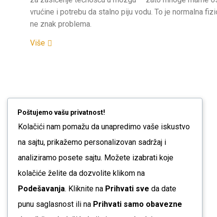
vrućine i potrebu da stalno piju vodu. To je normalna fizi
ne znak problema.
Više
Poštujemo vašu privatnost!
Kolačići nam pomažu da unapredimo vaše iskustvo
na sajtu, prikažemo personalizovan sadržaj i
analiziramo posete sajtu. Možete izabrati koje
kolačiće želite da dozvolite klikom na
Podešavanja
. Kliknite na
Prihvati sve
da date
punu saglasnost ili na
Prihvati samo obavezne