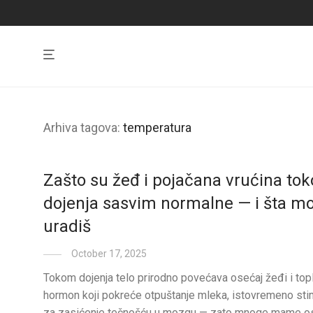
Arhiva tagova:
temperatura
Zašto su žeđ i pojačana vrućina to
dojenja sasvim normalne — i šta m
uradiš
October 17, 2025
Tokom dojenja telo prirodno povećava osećaj žeđi i topl
hormon koji pokreće otpuštanje mleka, istovremeno stim
za zasićenje tečnošću u mozgu — zato mnoge mame os