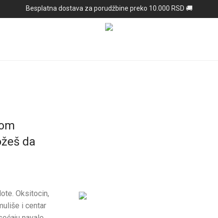
Besplatna dostava za porudžbine preko 10.000 RSD 🚚
kom
ožeš da
ote. Oksitocin,
uliše i centar
ećaju navale