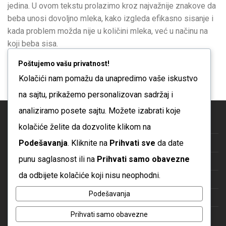
jedina. U ovom tekstu prolazimo kroz najvažnije znakove da
beba unosi dovoljno mleka, kako izgleda efikasno sisanje i
kada problem možda nije u količini mleka, već u načinu na
koji beba sisa.
Više
Poštujemo vašu privatnost!
Kolačići nam pomažu da unapredimo vaše iskustvo
na sajtu, prikažemo personalizovan sadržaj i
analiziramo posete sajtu. Možete izabrati koje
Blog
kolačiće želite da dozvolite klikom na
Podešavanja
. Kliknite na
Prihvati sve
da date
O nama
punu saglasnost ili na
Prihvati samo obavezne
Česta pitanja
da odbijete kolačiće koji nisu neophodni.
Kontakt
Podešavanja
Politika privatnosti
Prihvati samo obavezne
Uslovi korišćenja