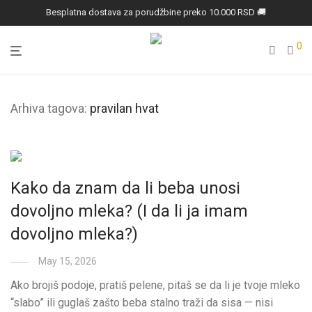
Besplatna dostava za porudžbine preko 10.000 RSD 🚚
0
Arhiva tagova:
pravilan hvat
Kako da znam da li beba unosi
dovoljno mleka? (I da li ja imam
dovoljno mleka?)
May 15, 2026
Ako brojiš podoje, pratiš pelene, pitaš se da li je tvoje mleko
“slabo” ili guglaš zašto beba stalno traži da sisa — nisi