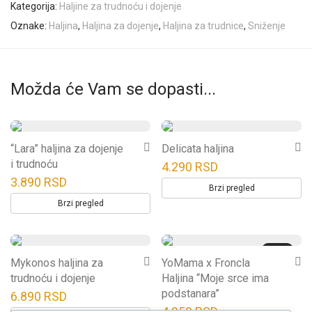
Kategorija:
Haljine za trudnoću i dojenje
Oznake:
Haljina
,
Haljina za dojenje
,
Haljina za trudnice
,
Sniženje
Možda će Vam se dopasti...
Ovaj
Ovaj
“Lara” haljina za dojenje
Delicata haljina
proizvod
proizvod
i trudnoću
4.290
RSD
ima
ima
3.890
RSD
Brzi pregled
više
više
Brzi pregled
varijanti.
varijanti.
Opcije
Opcije
Novo
Ovaj
Ovaj
se
se
Mykonos haljina za
YoMama x Froncla
proizvod
proizvod
mogu
trudnoću i dojenje
mogu
Haljina “Moje srce ima
podstanara”
ima
ima
6.890
RSD
izabrati
izabrati
4.950
RSD