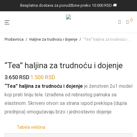
Besplatna dostava za porudžbine preko 10.000 RSD 🚚
0
Prodavnica
/
Haljine za trudnoću i dojenje
/
“Tea” haljina za trudnoću i dojenje
“Tea” haljina za trudnoću i dojenje
3.650
RSD
1.500
RSD
Prvobitna
Trenutna
“Tea” haljina za trudnoću i dojenje
je ženstven 2u1 model
cena
cena
koji prati liniju tela. Izrađena od rebrastog pamuka sa
je
je:
elastinom. Skriveni otvori sa strana ispod preklopa (dupla
bila:
1.500 RSD.
prednjica) omogućavaju brzo i jednostavno dojenje.
3.650 RSD.
Tabela veličina