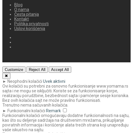
Blog
O nama
Česta pitanja
Kontakt
Politika privatnosti
Uslovi korišćenja
Customize
Reject All
Accept All
✖
►
Neophodni kolačići
Uvek aktivni
Ovi kolačići su potrebni za osnovno funkcionisanje www.yomama.rs
sajta i ne mogu se isključiti. Koriste se za funkcionisanje korpe,
realizaciju porudžbine, bezbednost sajta i pamćenje sesije korisnika.
Bez ovih kolačića sajt ne može pravilno funkcionisati.
Trenutno nema sačuvanih kolačića.
►
Funkcionalni kolačići
Remark
Funkcionalni kolačići omogućavaju dodatne funkcionalnosti na sajtu,
kao što su deljenje sadržaja na društvenim mrežama, prikupljanje
povratnih informacija i korišćenje alata trećih strana koji unapređuju
vaše iskustvo na sajtu.