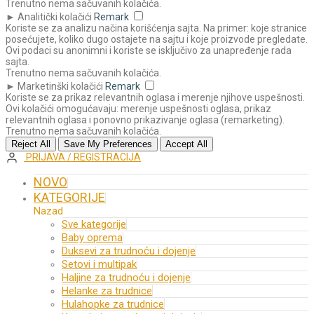
Trenutno nema sačuvanih kolačića.
►
Analitički kolačići
Remark
Koriste se za analizu načina korišćenja sajta. Na primer: koje stranice
posećujete, koliko dugo ostajete na sajtu i koje proizvode pregledate.
Ovi podaci su anonimni i koriste se isključivo za unapređenje rada
sajta.
Trenutno nema sačuvanih kolačića.
►
Marketinški kolačići
Remark
Koriste se za prikaz relevantnih oglasa i merenje njihove uspešnosti.
Ovi kolačići omogućavaju: merenje uspešnosti oglasa, prikaz
relevantnih oglasa i ponovno prikazivanje oglasa (remarketing).
Trenutno nema sačuvanih kolačića.
Reject All
Save My Preferences
Accept All
PRIJAVA / REGISTRACIJA
NOVO
KATEGORIJE
Nazad
Sve kategorije
Baby oprema
Duksevi za trudnoću i dojenje
Setovi i multipak
Haljine za trudnoću i dojenje
Helanke za trudnice
Hulahopke za trudnice