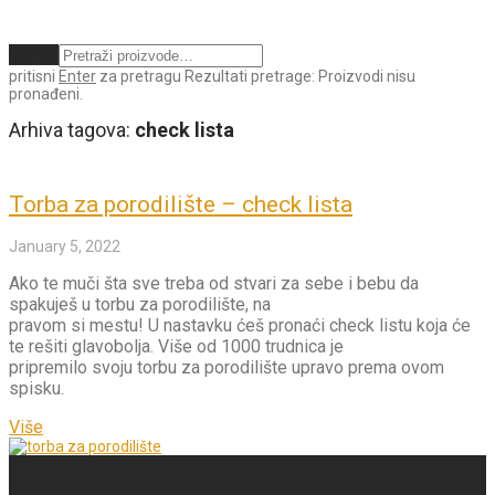
Obriši
pritisni
Enter
za pretragu
Rezultati pretrage:
Proizvodi nisu
pronađeni.
Arhiva tagova:
check lista
Torba za porodilište – check lista
January 5, 2022
Ako te muči šta sve treba od stvari za sebe i bebu da
spakuješ u torbu za porodilište, na
pravom si mestu! U nastavku ćeš pronaći check listu koja će
te rešiti glavobolja. Više od 1000 trudnica je
pripremilo svoju torbu za porodilište upravo prema ovom
spisku.
Više