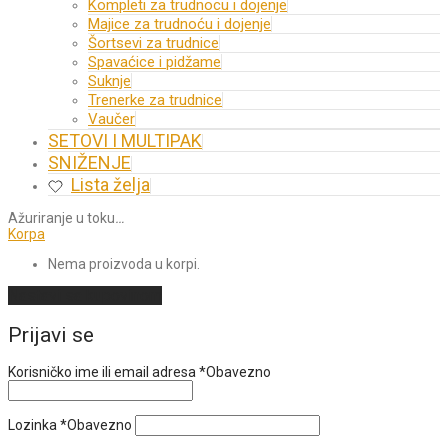
Kompleti za trudnocu i dojenje
Majice za trudnoću i dojenje
Šortsevi za trudnice
Spavaćice i pidžame
Suknje
Trenerke za trudnice
Vaučer
SETOVI I MULTIPAK
SNIŽENJE
Lista želja
Ažuriranje u toku
…
Korpa
Nema proizvoda u korpi.
Nastavi sa kupovinom
Prijavi se
Korisničko ime ili email adresa
*
Obavezno
Lozinka
*
Obavezno