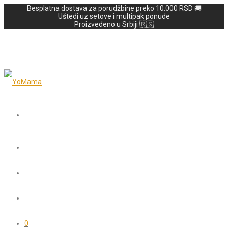
Besplatna dostava za porudžbine preko 10.000 RSD 🚚
Uštedi uz setove i multipak ponude
Proizvedeno u Srbiji 🇷🇸
0